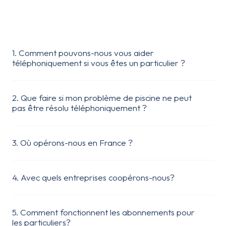
posez sûrement
Consultez notre foire aux questions pour trouver des
réponses rapides et claires à vos interrogations les plus
fréquentes, nos réponses couvrent divers sujets pour vous
1. Comment pouvons-nous vous aider
guider.
téléphoniquement si vous êtes un particulier ?
2. Que faire si mon problème de piscine ne peut
pas être résolu téléphoniquement ?
3. Où opérons-nous en France ?
4. Avec quels entreprises coopérons-nous?
5. Comment fonctionnent les abonnements pour
les particuliers?