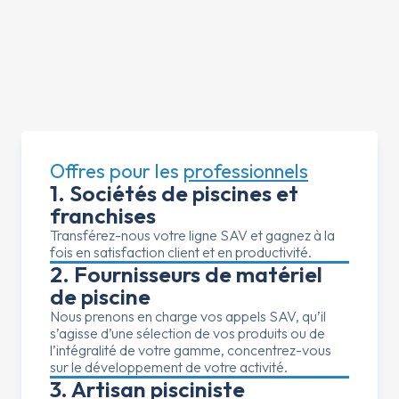
Déléguez-nous vos
appels clients avec nos
offres avantageuses
Nos offres dédiées aux professionnels sont conçues pour
répondre aux exigences du secteur, avec des solutions
adaptées, un support et un accompagnement sur mesure.
Voir page offres professionnels
Offres pour les
professionnels
1. Sociétés de piscines et
franchises
Transférez-nous votre ligne SAV et gagnez à la
fois en satisfaction client et en productivité.
2. Fournisseurs de matériel
de piscine
Nous prenons en charge vos appels SAV, qu’il
s’agisse d’une sélection de vos produits ou de
l’intégralité de votre gamme, concentrez-vous
sur le développement de votre activité.
3. Artisan pisciniste