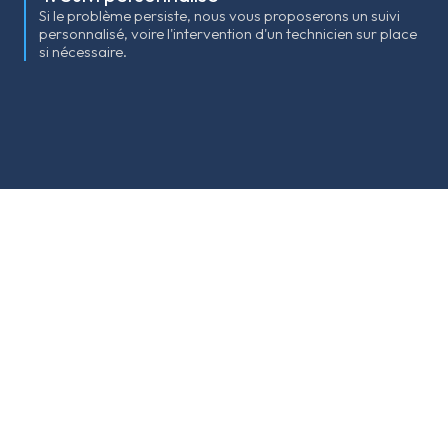
Si le problème persiste, nous vous proposerons un suivi
personnalisé, voire l'intervention d'un technicien sur place
si nécessaire.
Foire aux questions
Nous répondons aux
questions que vous vous